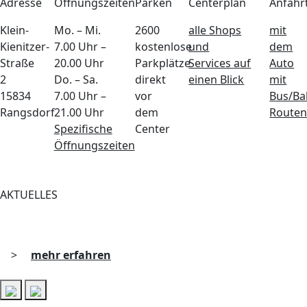
Adresse
Öffnungszeiten
Parken
Centerplan
Anfahr
Klein-
Mo. – Mi.
2600
alle Shops
mit
Kienitzer-
7.00 Uhr –
kostenlose
und
dem
Straße
20.00 Uhr
Parkplätze
Services auf
Auto
2
Do. – Sa.
direkt
einen Blick
mit
15834
7.00 Uhr –
vor
Bus/B
Rangsdorf
21.00 Uhr
dem
Routen
Spezifische
Center
Öffnungszeiten
AKTUELLES
>
mehr erfahren