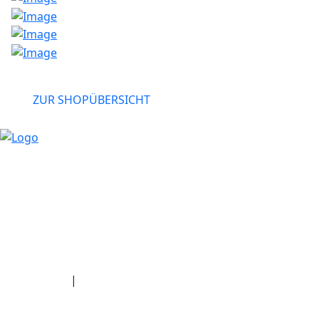
>
ZUR SHOPÜBERSICHT
Klein-Kienitzer-
Centermanagement:
Telefon: +49
Straße 2
33708 7401-0
15834 Rangsdorf
E-Mail:
info@suedringcen
Impressum
|
Datenschutz