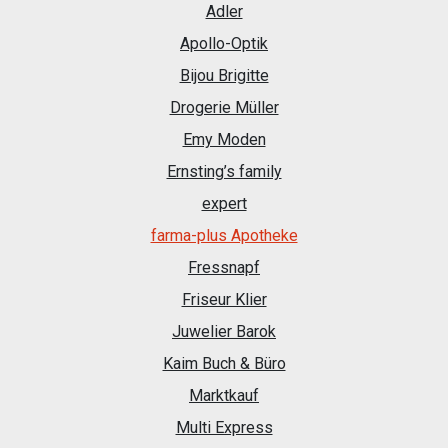
Adler
Apollo-Optik
Bijou Brigitte
Drogerie Müller
Emy Moden
Ernsting’s family
expert
farma-plus Apotheke
Fressnapf
Friseur Klier
Juwelier Barok
Kaim Buch & Büro
Marktkauf
Multi Express