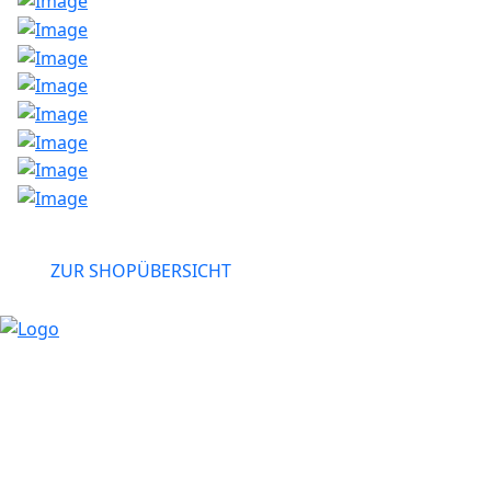
>
ZUR SHOPÜBERSICHT
Klein-Kienitzer-
Centermanagement:
Telefon: +49
Straße 2
33708 7401-0
15834 Rangsdorf
E-Mail:
info@suedringcen