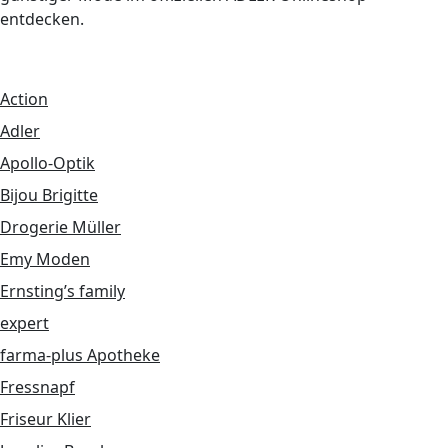
entdecken.
Action
Adler
Apollo-Optik
Bijou Brigitte
Drogerie Müller
Emy Moden
Ernsting’s family
expert
farma-plus Apotheke
Fressnapf
Friseur Klier