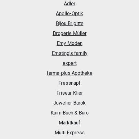
Adler
Apollo-Optik
Bijou Brigitte
Drogerie Müller
Emy Moden
Ernsting’s family
expert
farma-plus Apotheke
Fressnapf
Friseur Klier
Juwelier Barok
Kaim Buch & Büro
Marktkauf
Multi Express