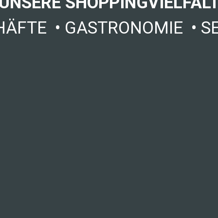
UNSERE SHOPPINGVIELFAL
HÄFTE
•
GASTRONOMIE
•
S